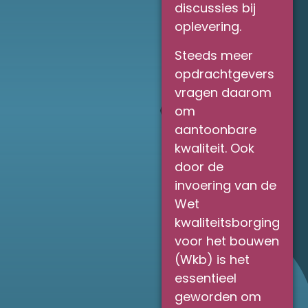
discussies bij
oplevering.
Steeds meer
opdrachtgevers
vragen daarom
om
aantoonbare
kwaliteit. Ook
door de
invoering van de
Wet
kwaliteitsborging
voor het bouwen
(Wkb) is het
essentieel
geworden om