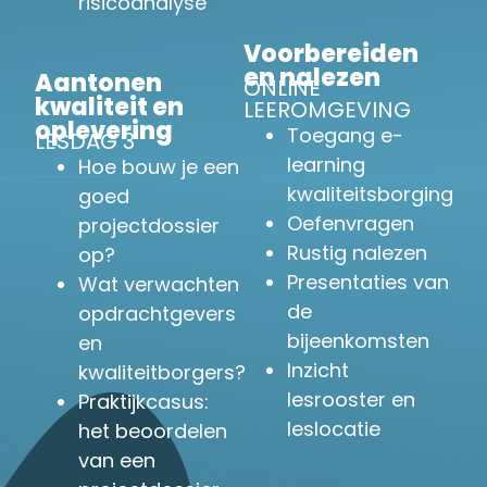
risicoanalyse
Voorbereiden
en nalezen
Aantonen
ONLINE
kwaliteit en
LEEROMGEVING
oplevering
Toegang e-
LESDAG 3
learning
Hoe bouw je een
kwaliteitsborging
goed
Oefenvragen
projectdossier
Rustig nalezen
op?
Presentaties van
Wat verwachten
de
opdrachtgevers
bijeenkomsten
en
Inzicht
kwaliteitborgers?
lesrooster en
Praktijkcasus:
leslocatie
het beoordelen
van een