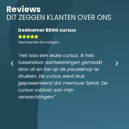
Reviews
DIT ZEGGEN KLANTEN OVER ONS
Deelnemer BENG cursus
Rachel








Gemeente Groningen
YER
ak in
"Het was een leuke cursus. Ik heb
"Julli
tussendoor aantekeningen gemaakt
bouwo
door af en toe op de pauzeknop te
drukken. De cursus werd leuk
gepresenteerd dor mevrouw Sehat. De
cursus voldoet aan mijn
verwachtingen!"