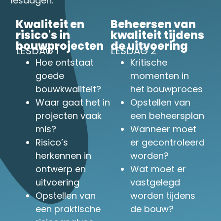
lesdagen.
Kwaliteit en
Beheersen van
risico's in
kwaliteit tijdens
bouwprojecten
de uitvoering
LESDAG 1
LESDAG 2
Hoe ontstaat
Kritische
goede
momenten in
bouwkwaliteit?
het bouwproces
Waar gaat het in
Opstellen van
projecten vaak
een beheersplan
mis?
Wanneer moet
Risico’s
er gecontroleerd
herkennen in
worden?
ontwerp en
Wat moet er
uitvoering
vastgelegd
Opstellen van
worden tijdens
een praktische
de bouw?