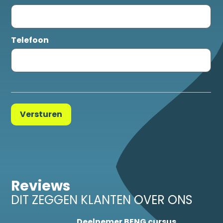
Telefoon
Versturen
Reviews
DIT ZEGGEN KLANTEN OVER ONS
Deelnemer BENG cursus
Rachel