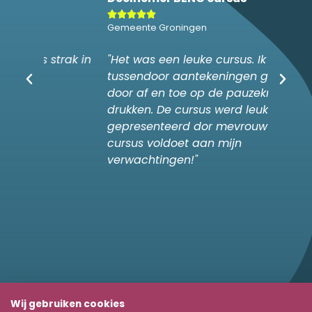








Gemeente Groningen
YER
ak in
"Het was een leuke cursus. Ik heb
"Julli
tussendoor aantekeningen gemaakt
bouwo
door af en toe op de pauzeknop te
drukken. De cursus werd leuk
gepresenteerd dor mevrouw Sehat. De
cursus voldoet aan mijn
verwachtingen!"
Wij gebruiken cookies
Over Envire