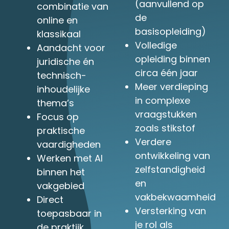
(aanvullend op
combinatie van
de
online en
basisopleiding)
klassikaal
Volledige
Aandacht voor
opleiding binnen
juridische én
circa één jaar
technisch-
Meer verdieping
inhoudelijke
in complexe
thema’s
vraagstukken
Focus op
zoals stikstof
praktische
Verdere
vaardigheden
ontwikkeling van
Werken met AI
zelfstandigheid
binnen het
en
vakgebied
vakbekwaamheid
Direct
Versterking van
toepasbaar in
je rol als
de praktijk