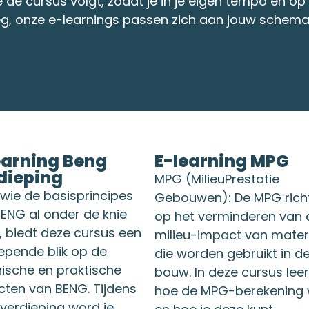
e de cursus volgt, zodat je in je eigen tempo en op
weg, onze e-learnings passen zich aan jouw schema
earning Beng
E-learning MPG
dieping
MPG (MilieuPrestatie
wie de basisprincipes
Gebouwen): De MPG richt
ENG al onder de knie
op het verminderen van 
, biedt deze cursus een
milieu-impact van mater
epende blik op de
die worden gebruikt in d
ische en praktische
bouw. In deze cursus leer
ten van BENG. Tijdens
hoe de MPG-berekening 
verdieping word je