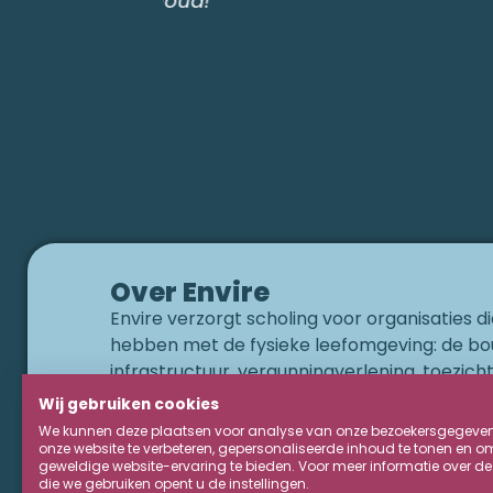
aantekeningen gemaakt door af 
pauzeknop te drukken. De cursus
gepresenteerd dor mevrouw Seha
aan mijn verwachtingen!"
Over Envire
Envire verzorgt scholing voor organisaties 
hebben met de fysieke leefomgeving: de bo
infrastructuur, vergunningverlening, toezich
handhaving (VTH), milieu, natuur, cultureel 
Wij gebruiken cookies
duurzaamheid. Envire brengt sinds 2021 lesst
We kunnen deze plaatsen voor analyse van onze bezoekersgegeve
wetgeving op een stimulerende manier tot le
onze website te verbeteren, gepersonaliseerde inhoud te tonen en o
geweldige website-ervaring te bieden. Voor meer informatie over de
aanspreekt is zeker: in onze eerste jaar hebb
die we gebruiken opent u de instellingen.