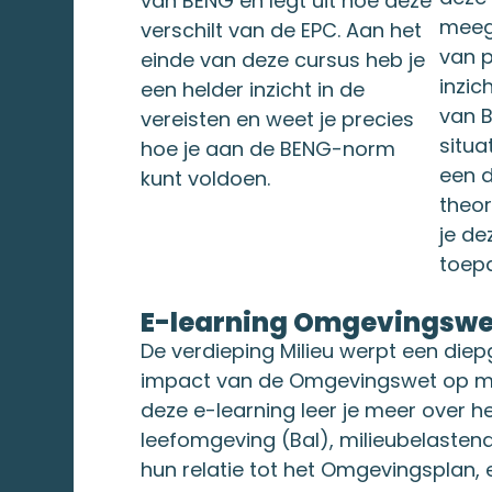
van BENG en legt uit hoe deze
meeg
verschilt van de EPC. Aan het
van p
einde van deze cursus heb je
inzic
een helder inzicht in de
van B
vereisten en weet je precies
situat
hoe je aan de BENG-norm
een d
kunt voldoen.
theor
je de
toepa
E-learning Omgevingswet
De verdieping Milieu werpt een die
impact van de Omgevingswet op mil
deze e-learning leer je meer over het
leefomgeving (Bal), milieubelastend
hun relatie tot het Omgevingsplan, 