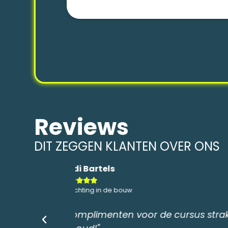
Reviews
DIT ZEGGEN KLANTEN OVER ONS
Deelnemer BENG cursus





Gemeente Groningen
ormgeving en
"Het was een leuke cursus. Ik he