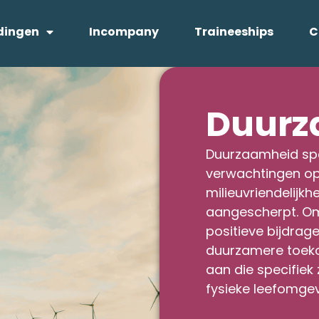
dingen
Incompany
Traineeships
C
Duurz
Duurzaamheid spee
verwachtingen op
milieuvriendelijkhe
aangescherpt. Om
positieve bijdrage
duurzamere toeko
aan die specifiek
fysieke leefomge