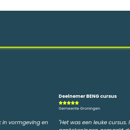
Rachel Verstift





YER
b tussendoor
"Jullie zijn de toekomst