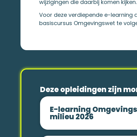
wijzigingen die daarbij komen kijken.
Voor deze verdiepende e-learning a
basiscursus Omgevingswet te volg
Deze opleidingen zijn m
E-learning Omgevings
milieu 2026