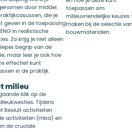
en hoe je deze kunt
enomen door middel
toepassen om
raktijkcasussen, die je
milieuvriendelijke keuzes 
ht geven in de toepassing
maken bij de selectie va
ENG in realistische
bouwmaterialen.
ies. Zo krijg je niet alleen
ieper begrip van de
ie, maar leer je ook hoe
ze effectief kunt
ssen in de praktijk.
 milieu
pgaande blik op de
ieukwesties. Tijdens
 Besluit activiteiten
e activiteiten (mba) en
en de cruciale