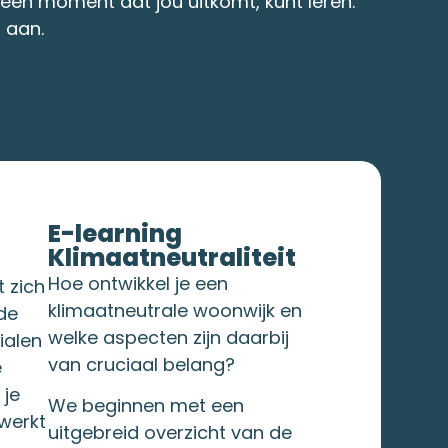
 een moment dat jou uitkomt, kunt leren.
 aan.
E-learning
Klimaatneutraliteit
Hoe ontwikkel je een
 zich
klimaatneutrale woonwijk en
de
welke aspecten zijn daarbij
ialen
van cruciaal belang?
e
 je
We beginnen met een
werkt
uitgebreid overzicht van de