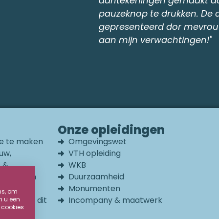
en toe op de
 werd leuk
t. De cursus voldoet
Onze opleidingen
die te maken
Omgevingswet
uw,
VTH opleiding
t &
WKB
erfgoed en
Duurzaamheid
of en
Monumenten
ns, om
ven. Dat dit
Incompany & maatwerk
m u een
 cookies
en wij al