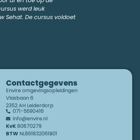
neergezet. Ik v
Contactgegevens
Envire omgevingsopleidingen
Vlasbaan 6
2352 AH Leiderdorp
071-5690416
info@envire.nl
KvK
80870279
BTW
NL861832061B01