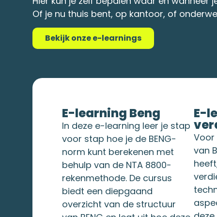
Hier kun je zelf bepalen waar en wanneer j
Of je nu thuis bent, op kantoor, of onder
Bekijk onze e-learnings
E-learning Beng
E-l
ver
In deze e-learning leer je stap
Voor 
voor stap hoe je de BENG-
van B
norm kunt berekenen met
heeft
behulp van de NTA 8800-
verdi
rekenmethode. De cursus
techn
biedt een diepgaand
aspec
overzicht van de structuur
deze 