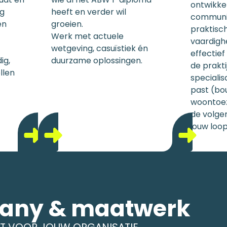
ontwikkel
g
heeft en verder wil
communi
en
groeien.
praktisc
Werk met actuele
vaardig
wetgeving, casuïstiek én
effectief
ig,
duurzame oplossingen.
de prakti
llen
specialisa
past (bo
woontoez
de volge
jouw loo
any & maatwerk
T VOOR JOUW ORGANISATIE