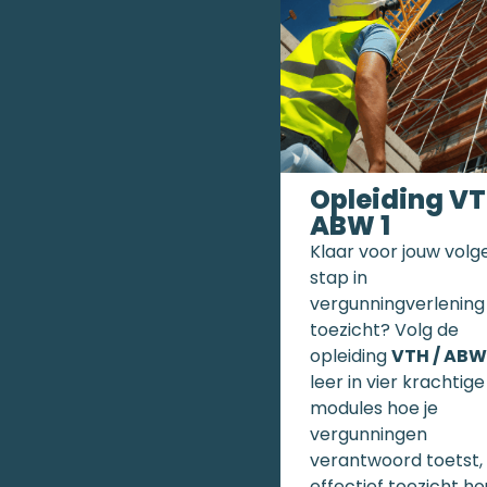
Opleiding VT
ABW 1
Klaar voor jouw vol
stap in
vergunningverlening
toezicht? Volg de
opleiding
VTH / ABW 
leer in vier krachtige
modules hoe je
vergunningen
verantwoord toetst,
effectief toezicht h