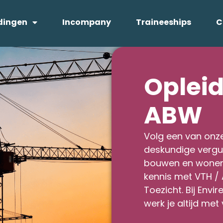
dingen
Incompany
Traineeships
C
Opleid
ABW
Volg een van onz
deskundige vergun
bouwen en wonen. 
kennis met VTH / 
Toezicht. Bij Envir
werk je altijd met