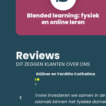
Blended learning: fysiek
en online leren
Reviews
DIT ZEGGEN KLANTEN OVER ONS
Theo Verkade





Gemeente Delft
euwe generatie
"Wij hebben het Blended Learning 
n dat werpt zijn
prettig ervaren. Het was een goe