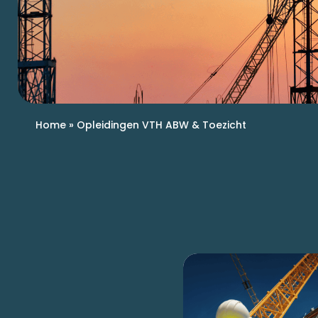
Home
»
Opleidingen VTH ABW & Toezicht