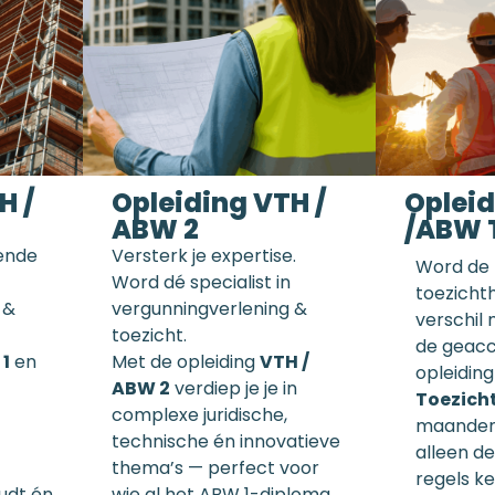
H /
Opleiding VTH /
Oplei
ABW 2
/ABW 
gende
Versterk je expertise.
Word de
Word dé specialist in
toezicht
 &
vergunningverlening &
verschil
toezicht.
de geacc
1
en
Met de opleiding
VTH /
opleidin
ABW 2
verdiep je je in
Toezich
complexe juridische,
maanden 
technische én innovatieve
alleen d
thema’s — perfect voor
regels k
oudt én
wie al het ABW 1-diploma