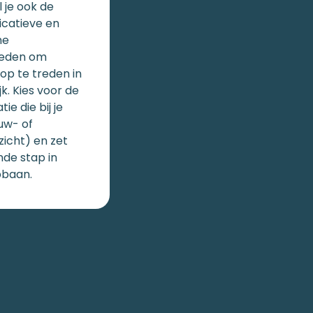
 je ook de
catieve en
he
heden om
 op te treden in
jk. Kies voor de
tie die bij je
uw- of
icht) en zet
nde stap in
pbaan.