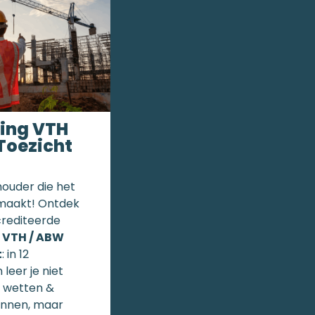
ding VTH
Toezicht
houder die het
 maakt! Ontdek
rediteerde
g
VTH / ABW
t
: in 12
leer je niet
e wetten &
ennen, maar