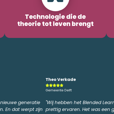
Technologie die de
theorie tot leven brengt
Rudi Bartels





Afdichting in de bouw
van Envire als zeer
"Complimenten voor de 
de eerste stap om ons
inhoud!"