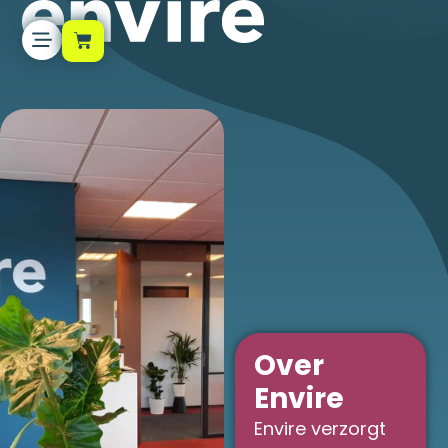
Over
Envire
Envire verzorgt