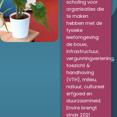
scholing voor
organisaties die
te maken
hebben met de
fysieke
leefomgeving:
de bouw,
infrastructuur,
vergunningverlening,
toezicht &
handhaving
(VTH), milieu,
natuur, cultureel
erfgoed en
duurzaamheid.
Envire brengt
sinds 2021