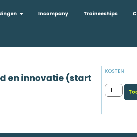
dingen
Incompany
Traineeships
C
KOSTEN
en innovatie (start
To