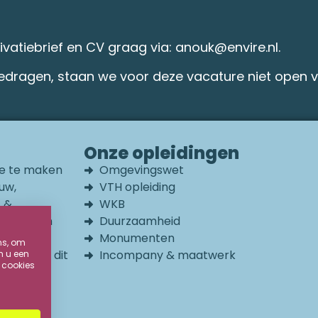
tiebrief en CV graag via: anouk@envire.nl.
edragen, staan we voor deze vacature niet open v
Onze opleidingen
die te maken
Omgevingswet
uw,
VTH opleiding
t &
WKB
erfgoed en
Duurzaamheid
of en
Monumenten
ns, om
ven. Dat dit
Incompany & maatwerk
m u een
 cookies
en wij al
rs mogen