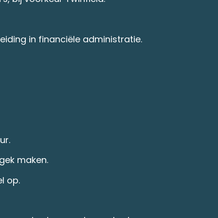
iding in financiële administratie.
ur.
l gek maken.
l op.