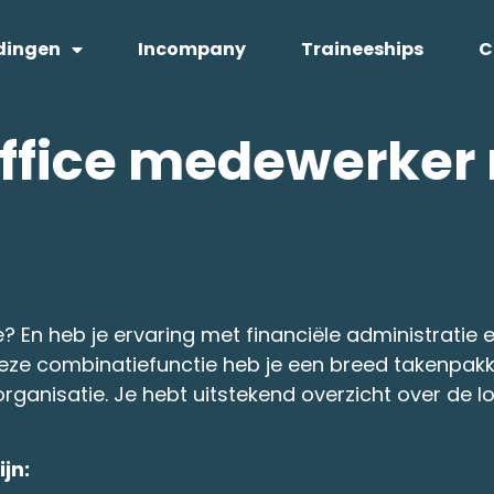
dingen
Incompany
Traineeships
C
ffice medewerker 
ie? En heb je ervaring met financiële administrati
 deze combinatiefunctie heb je een breed takenpak
ganisatie. Je hebt uitstekend overzicht over de l
jn: