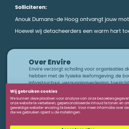
Solliciteren:
Anouk Dumans-de Hoog ontvangt jouw motiva
Hoewel wij detacheerders een warm hart to
Over Envire
Envire verzorgt scholing voor organisaties 
hebben met de fysieke leefomgeving: de bo
infrastructuur, vergunningverlening, toezich
handhaving (VTH), milieu, natuur, cultureel 
Wij gebruiken cookies
duurzaamheid. Envire brengt sinds 2021 lesst
We kunnen deze plaatsen voor analyse van onze bezoekersgegeve
wetgeving op een stimulerende manier tot le
onze website te verbeteren, gepersonaliseerde inhoud te tonen en o
geweldige website-ervaring te bieden. Voor meer informatie over de
aanspreekt is zeker: in onze eerste jaar hebb
die we gebruiken opent u de instellingen.
voor 60 opdrachtgevers en 2300 deelneme
werken.